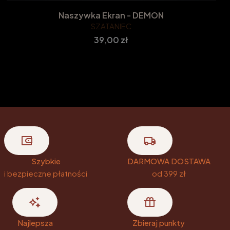
Naszywka Ekran - DEMON
SZATANIEC
Cena
39,00 zł
Szybkie
DARMOWA DOSTAWA
i bezpieczne płatności
od 399 zł
Najlepsza
Zbieraj punkty