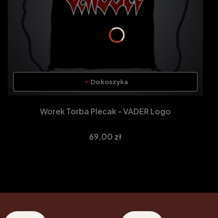
Do koszyka
Worek Torba Plecak - VADER Logo
Cena
69,00 zł