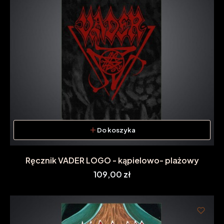
Do koszyka
Ręcznik VADER LOGO - kąpielowo- plażowy
Cena
109,00 zł