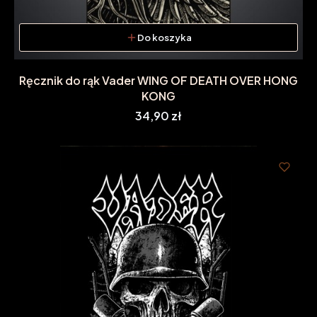
Do koszyka
Ręcznik do rąk Vader WING OF DEATH OVER HONG
KONG
Cena
34,90 zł