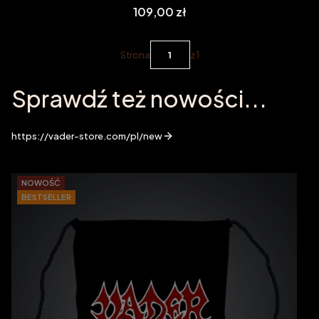
Cena
109,00 zł
Strona
z 1
Sprawdź też nowości...
https://vader-store.com/pl/new
NOWOŚĆ
BESTSELLER