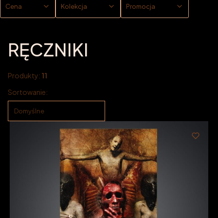
Cena
Kolekcja
Promocja
Koniec filtrów
RĘCZNIKI
Produkty:
11
Lista produktów
Sortowanie:
Domyślne