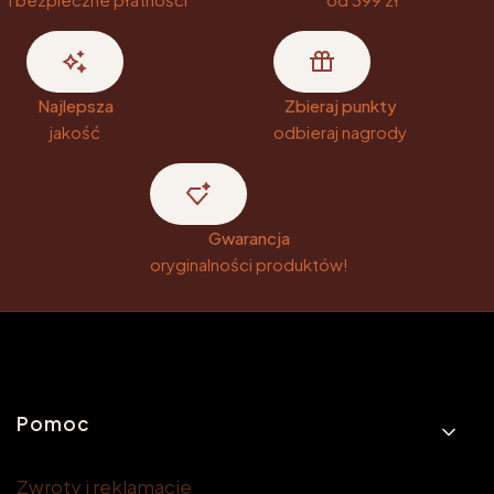
Najlepsza
Zbieraj punkty
jakość
odbieraj nagrody
Gwarancja
oryginalności produktów!
Linki w stopce
Pomoc
Zwroty i reklamacje