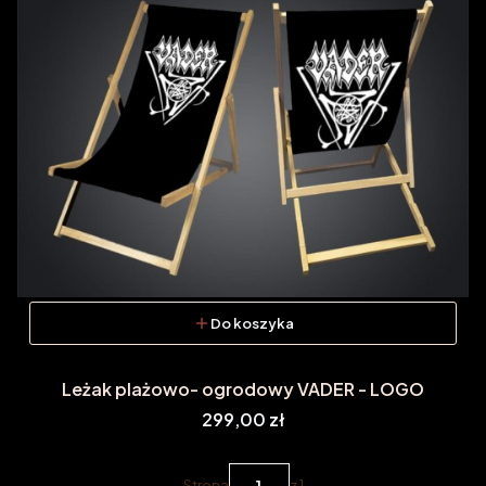
Do koszyka
Leżak plażowo- ogrodowy VADER - LOGO
Cena
299,00 zł
Strona
z 1