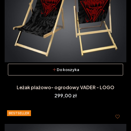
Do koszyka
Leżak plażowo- ogrodowy VADER - LOGO
Cena
299,00 zł
BESTSELLER