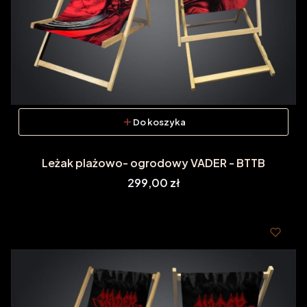
Do koszyka
Leżak plażowo- ogrodowy VADER - BTTB
Cena
299,00 zł