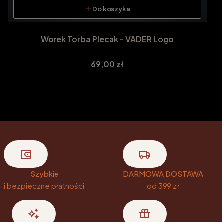
Do koszyka
Worek Torba Plecak - VADER Logo
Cena
69,00 zł
Szybkie
DARMOWA DOSTAWA
i bezpieczne płatności
od 399 zł