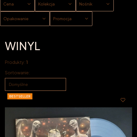
Cena
Kolekcja
Nośnik
Opakowanie
Promocja
Koniec filtrów
WINYL
Produkty:
1
Lista produktów
Sortowanie:
Domyślne
BESTSELLER