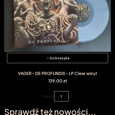
Do koszyka
VADER - DE PROFUNDIS - LP Clear winyl
Cena
139,00 zł
Strona
z 1
Sprawdź też nowości...