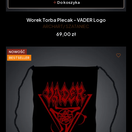
Do koszyka
Worek Torba Plecak - VADER Logo
ARCHART/ SZATANIEC
Cena
69,00 zł
NOWOŚĆ
BESTSELLER