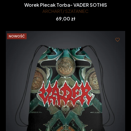
Worek Plecak Torba- VADER SOTHIS
ARCHART/ SZATANIEC
Cena
69,00 zł
NOWOŚĆ