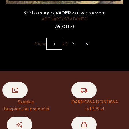
Krótka smycz VADER z otwieraczem
ARCHART/ SZATANIEC
Cena
39,00 zł
Strona
z 2
Przejdź do ostatniej st
Szybkie
DARMOWA DOSTAWA
i bezpieczne płatności
od 399 zł