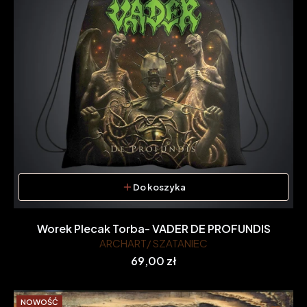
Do koszyka
Worek Plecak Torba- VADER DE PROFUNDIS
ARCHART/ SZATANIEC
Cena
69,00 zł
NOWOŚĆ