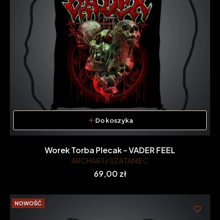
Do koszyka
Worek Torba Plecak - VADER FEEL
ARCHART/ SZATANIEC
Cena
69,00 zł
NOWOŚĆ