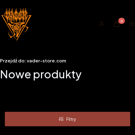
Produkty 
Zaloguj się
Koszyk
M
Przejdź do:
vader-store.com
Nowe produkty
Filtry