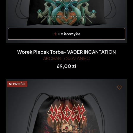
Do koszyka
Worek Plecak Torba- VADER INCANTATION
ARCHART/ SZATANIEC
Cena
69,00 zł
NOWOŚĆ