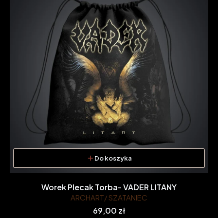
Do koszyka
Worek Plecak Torba- VADER LITANY
ARCHART/ SZATANIEC
Cena
69,00 zł