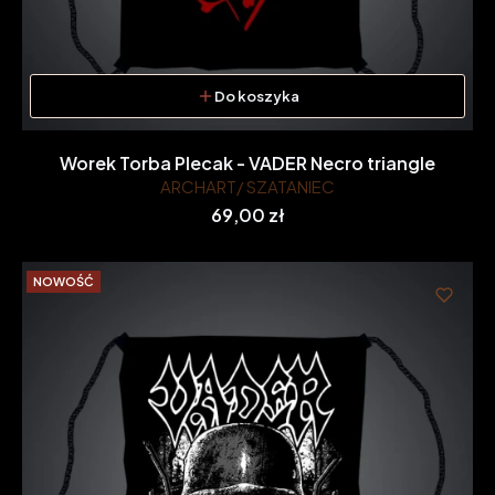
Do koszyka
Worek Torba Plecak - VADER Necro triangle
ARCHART/ SZATANIEC
Cena
69,00 zł
NOWOŚĆ