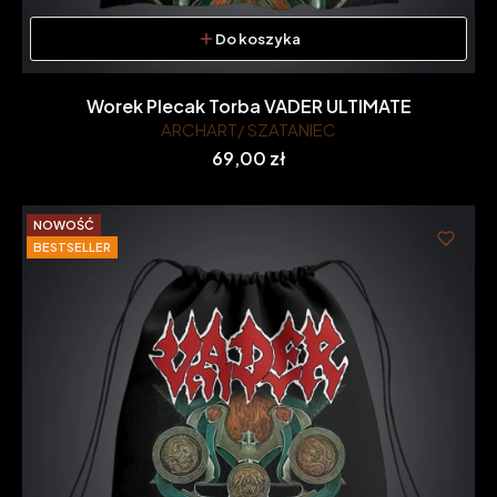
Do koszyka
Worek Plecak Torba VADER ULTIMATE
ARCHART/ SZATANIEC
Cena
69,00 zł
NOWOŚĆ
BESTSELLER