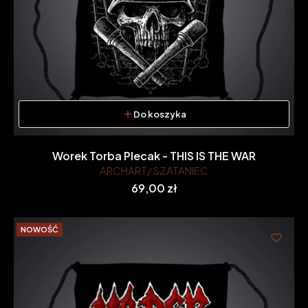
Do koszyka
Worek Torba Plecak - THIS IS THE WAR
ARCHART/ SZATANIEC
Cena
69,00 zł
NOWOŚĆ