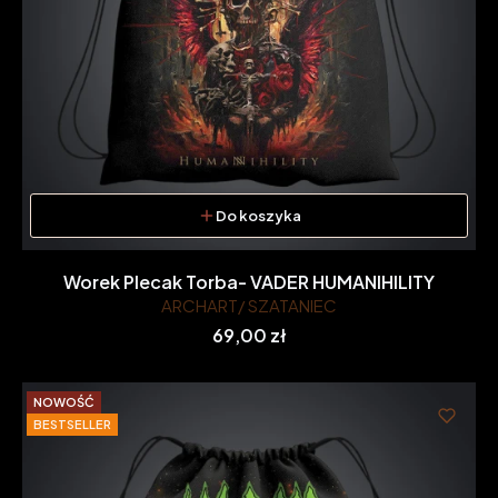
Do koszyka
Worek Plecak Torba- VADER HUMANIHILITY
ARCHART/ SZATANIEC
Cena
69,00 zł
NOWOŚĆ
BESTSELLER