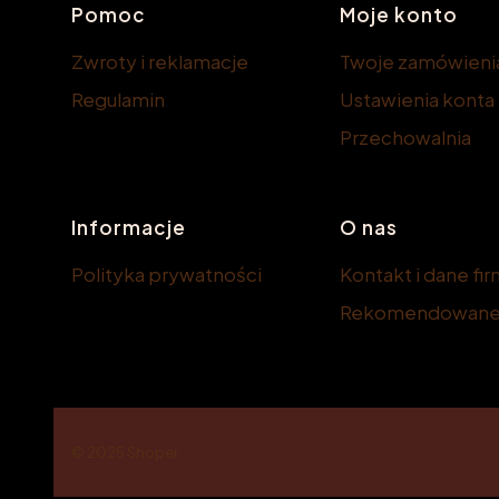
Linki w stopce
Pomoc
Moje konto
Zwroty i reklamacje
Twoje zamówieni
Regulamin
Ustawienia konta
Przechowalnia
Informacje
O nas
Polityka prywatności
Kontakt i dane fi
Rekomendowane 
© 2025
Shoper