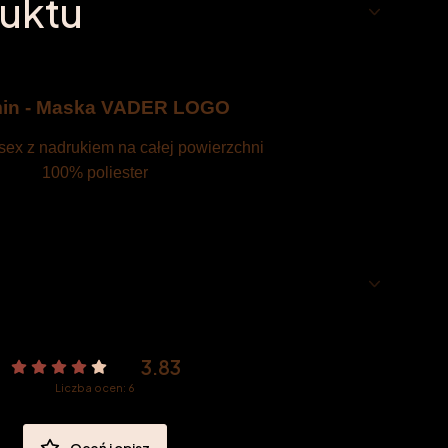
uktu
in - Maska VADER LOGO
sex z nadrukiem na całej powierzchni
100% poliester
3.83
Liczba ocen: 6