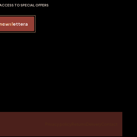
Y ACCESS TO SPECIAL OFFERS
 e-mail
 newslettera
Privacy policy
Returns
Delivery
Contact