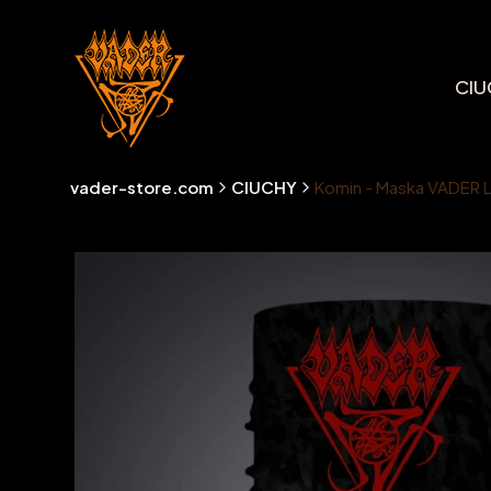
CIU
vader-store.com
CIUCHY
Komin - Maska VADER