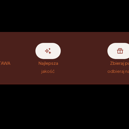
TAWA
Najlepsza
Zbieraj p
jakość
odbieraj 