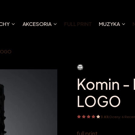
CHY
AKCESORIA
FULL PRINT
MUZYKA
 LOGO
Komin -
LOGO
3.83
(Oceny: 6 Recen
full print