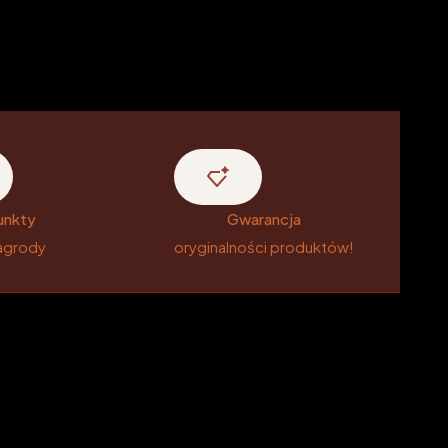
unkty
Gwarancja
nagrody
oryginalności produktów!