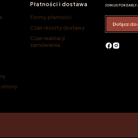
Płatności i dostawa
JOIN US FOR EARL
a
Formy płatności
Twój adres
Dołącz do
Czas i koszty dostawy
Czas realizacji
zamówienia
rmy
strony