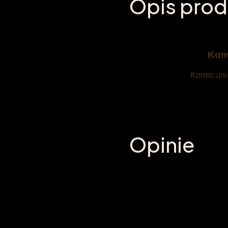
Opis prod
Kom
Komin uni
Opinie