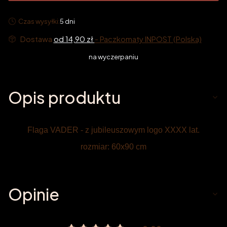
Czas wysyłki:
5 dni
Dostawa
od 14,90 zł
- Paczkomaty INPOST (Polska)
na wyczerpaniu
Opis produktu
Flaga VADER - z jubileuszowym logo XXXX lat.
rozmiar: 60x90 cm
Opinie