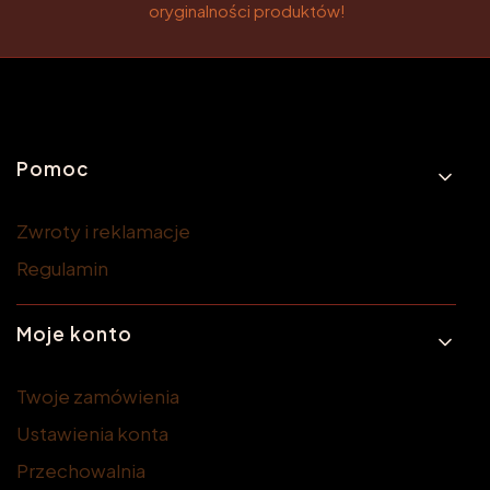
oryginalności produktów!
Linki w stopce
Pomoc
Zwroty i reklamacje
Regulamin
Moje konto
Twoje zamówienia
Ustawienia konta
Przechowalnia