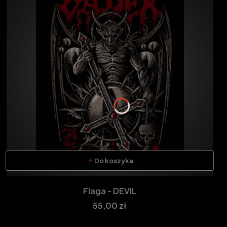
Do koszyka
Flaga - DEVIL
Cena
55,00 zł