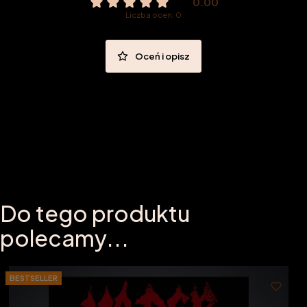
0.00
Liczba ocen: 0
Oceń i opisz
Do tego produktu
polecamy...
BESTSELLER