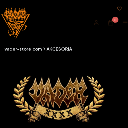
Produkty 
Zaloguj się
Koszyk
M
vader-store.com
AKCESORIA