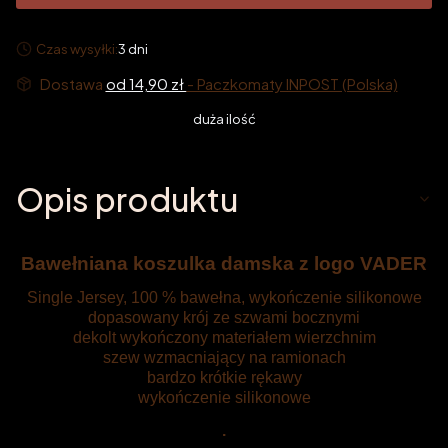
Czas wysyłki:
3 dni
Dostawa
od 14,90 zł
- Paczkomaty INPOST (Polska)
duża ilość
Opis produktu
Bawełniana koszulka damska z logo VADER
Single Jersey, 100 % bawełna, wykończenie silikonowe
dopasowany krój ze szwami bocznymi
dekolt wykończony materiałem wierzchnim
szew wzmacniający na ramionach
bardzo krótkie rękawy
wykończenie silikonowe
.