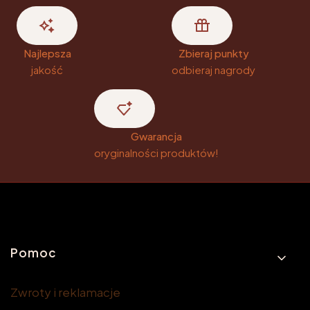
Najlepsza
Zbieraj punkty
jakość
odbieraj nagrody
Gwarancja
oryginalności produktów!
Linki w stopce
Pomoc
Zwroty i reklamacje