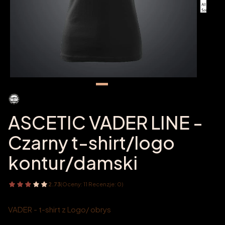
ASCETIC VADER LINE -
Czarny t-shirt/logo
kontur/damski
2.73
(Oceny: 11 Recenzje: 0)
VADER - t-shirt z Logo/ obrys