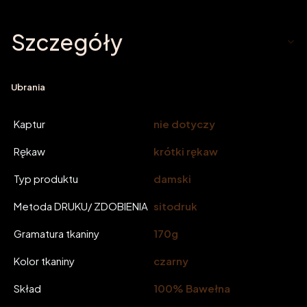
Szczegóły
Ubrania
Kaptur
nie dotyczy
Rękaw
krótki rękaw
Typ produktu
damski
Metoda DRUKU/ ZDOBIENIA
sitodruk
Gramatura tkaniny
170g
Kolor tkaniny
czarny
Skład
100% Bawełna