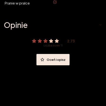
tak
Pranie w pralce
Opinie
2.73
Liczba ocen: 11
Oceń i opisz