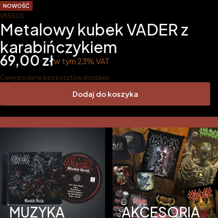
NOWOŚĆ
VR550S
Metalowy kubek VADER z
karabińczykiem
Cena
69,00 zł
w tym 23% VAT
w tym
23%
VAT
Ceny podane bez kosztów dostawy.
Dodaj do koszyka
MUZYKA
AKCESORIA