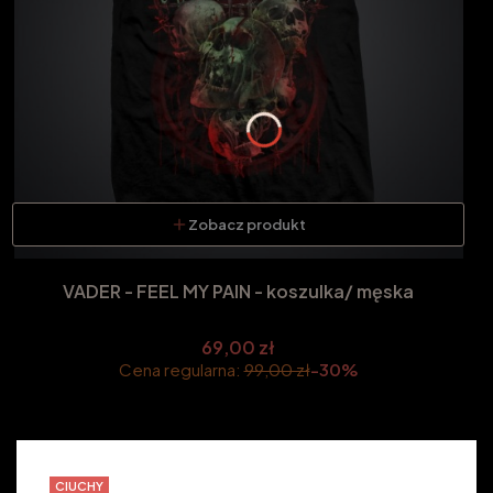
Zobacz produkt
VADER - FEEL MY PAIN - koszulka/ męska
69,00 zł
Cena regularna:
99,00 zł
-30%
CIUCHY