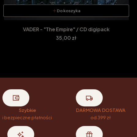
Do koszyka
VADER - "The Empire" / CD digipack
Cena
35,00 zł
Szybkie
DARMOWA DOSTAWA
i bezpieczne płatności
od 399 zł