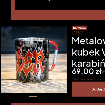
NOWOŚĆ
VR550S
Metalo
kubek 
karabi
Cena
69,00 zł
w
w
Ceny podane bez kosz
Dodaj 