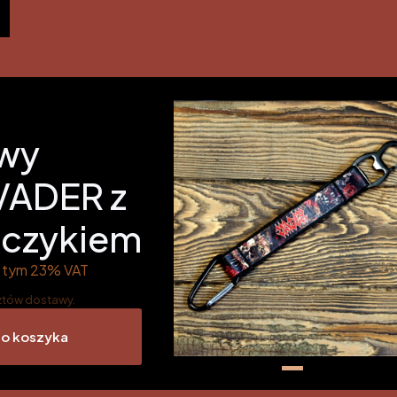
wy
VADER z
ńczykiem
 tym 23% VAT
 tym
23%
VAT
tów dostawy.
do koszyka