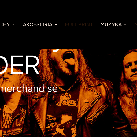
e
owany
CHY
AKCESORIA
FULL PRINT
MUZYKA
DER
 merchandise