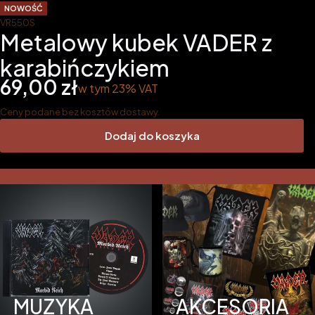
NOWOŚĆ
VR550S
Metalowy kubek VADER z
karabińczykiem
Cena
69,00 zł
w tym 23% VAT
w tym
23%
VAT
Ceny podane bez kosztów dostawy.
Dodaj do koszyka
MUZYKA
AKCESORIA