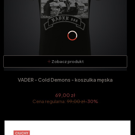
Zobacz produkt
VADER - Cold Demons - koszulka męska
69,00 zł
Cena regularna:
99,00 zł
-30%
CIUCHY