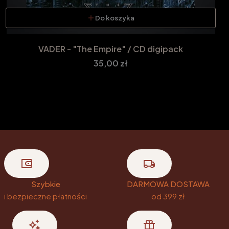
Do koszyka
VADER - "The Empire" / CD digipack
Cena
35,00 zł
Szybkie
DARMOWA DOSTAWA
i bezpieczne płatności
od 399 zł