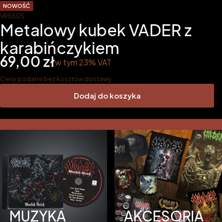
NOWOŚĆ
VR550S
Metalowy kubek VADER z
karabińczykiem
Cena
69,00 zł
w tym 23% VAT
w tym
23%
VAT
Ceny podane bez kosztów dostawy.
Dodaj do koszyka
MUZYKA
AKCESORIA