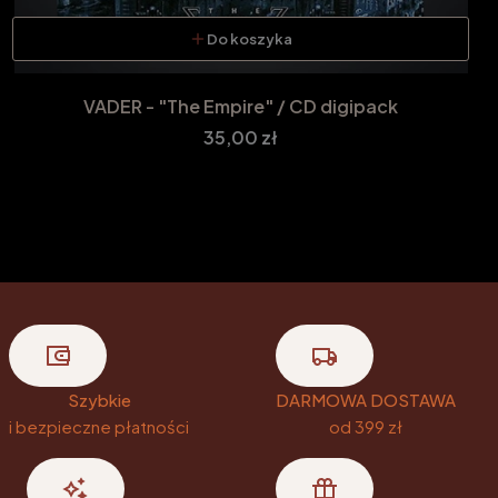
Do koszyka
VADER - "The Empire" / CD digipack
Cena
35,00 zł
Szybkie
DARMOWA DOSTAWA
i bezpieczne płatności
od 399 zł