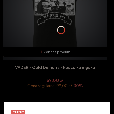
Zobacz produkt
VADER - Cold Demons - koszulka męska
69,00 zł
Cena regularna:
99,00 zł
-30%
CIUCHY