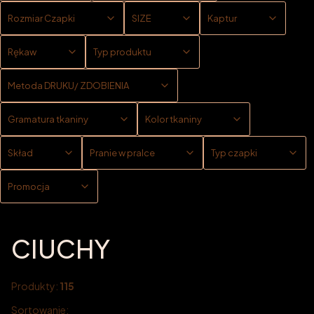
Rozmiar Czapki
SIZE
Kaptur
Rękaw
Typ produktu
Metoda DRUKU/ ZDOBIENIA
Gramatura tkaniny
Kolor tkaniny
Skład
Pranie w pralce
Typ czapki
Promocja
Koniec filtrów
CIUCHY
Produkty:
115
Sortowanie: