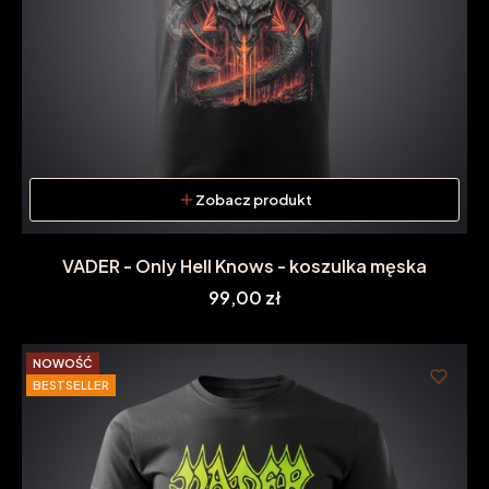
Zobacz produkt
VADER - Only Hell Knows - koszulka męska
Cena
99,00 zł
NOWOŚĆ
BESTSELLER