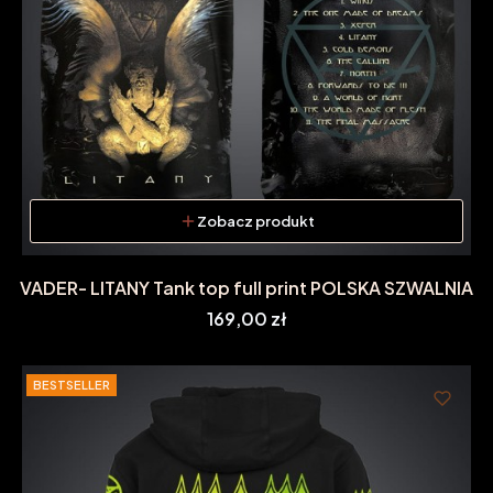
Zobacz produkt
VADER- LITANY Tank top full print POLSKA SZWALNIA
Cena
169,00 zł
BESTSELLER