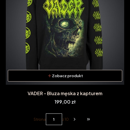
Zobacz produkt
VADER - Bluza męska z kapturem
Cena
199,00 zł
Strona
z 10
Przejdź do ostatniej st