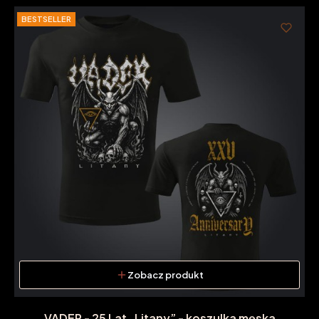
BESTSELLER
Zobacz produkt
VADER - 25 Lat „Litany” - koszulka męska