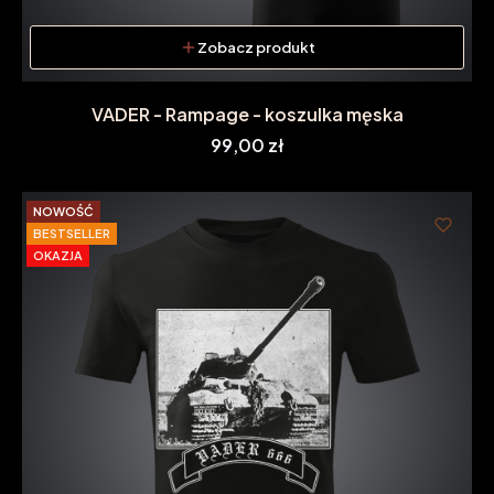
Zobacz produkt
VADER - Rampage - koszulka męska
Cena
99,00 zł
NOWOŚĆ
BESTSELLER
OKAZJA