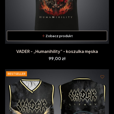
Zobacz produkt
VADER - „Humanihility” - koszulka męska
Cena
99,00 zł
BESTSELLER