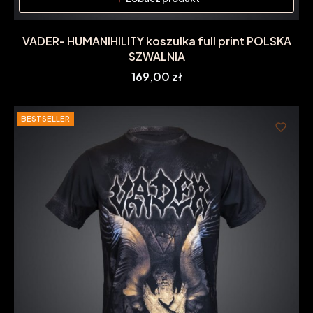
VADER- HUMANIHILITY koszulka full print POLSKA
SZWALNIA
Cena
169,00 zł
BESTSELLER