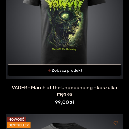
Zobacz produkt
VADER - March of the Undebanding - koszulka
męska
Cena
99,00 zł
NOWOŚĆ
BESTSELLER