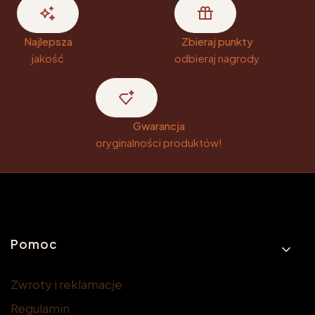
Najlepsza
Zbieraj punkty
jakość
odbieraj nagrody
Gwarancja
oryginalności produktów!
Linki w stopce
Pomoc
Zwroty i reklamacje
Regulamin